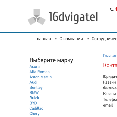
Главная
О компании
Сотрудничес
Главная
Выберите марку
Конт
Acura
Alfa Romeo
Юридич
Aston Martin
Audi
Казани
Bentley
Физиче
BMW
Казани
Buick
Телефо
BYD
email
Cadillac
Chery