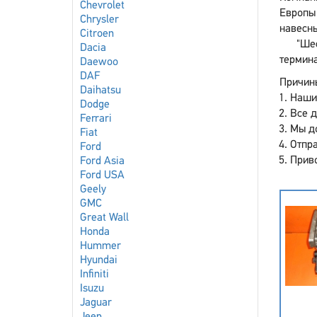
Chevrolet
Европы
Chrysler
навесны
Citroen
"Ше
Dacia
термина
Daewoo
DAF
Причины
Daihatsu
Наши
Dodge
Все 
Ferrari
Мы до
Fiat
Отпра
Ford
Приво
Ford Asia
Ford USA
Geely
GMC
Great Wall
Honda
Hummer
Hyundai
Infiniti
Isuzu
Jaguar