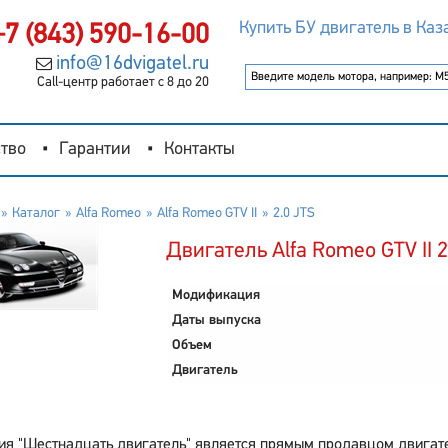
Купить БУ двигатель в Каз
+7 (843) 590-16-00
info@16dvigatel.ru
Call-центр работает с 8 до 20
тво
Гарантии
Контакты
Каталог
Alfa Romeo
Alfa Romeo GTV II
2.0 JTS
Двигатель Alfa Romeo GTV II 2
Модификация
Даты выпуска
Объем
Двигатель
я "Шестнадцать двигатель" является прямым продавцом двигателе