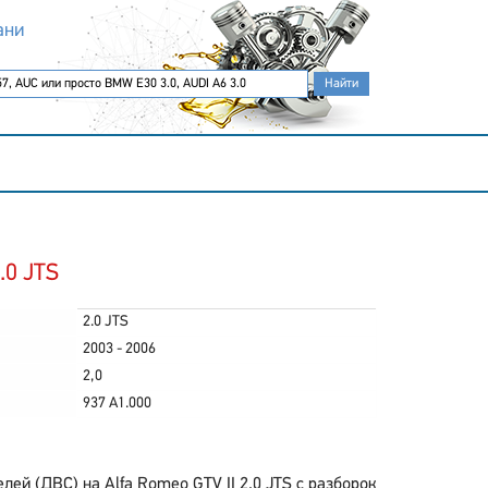
ани
.0 JTS
2.0 JTS
2003 - 2006
2,0
937 A1.000
й (ДВС) на Alfa Romeo GTV II 2.0 JTS с разборок