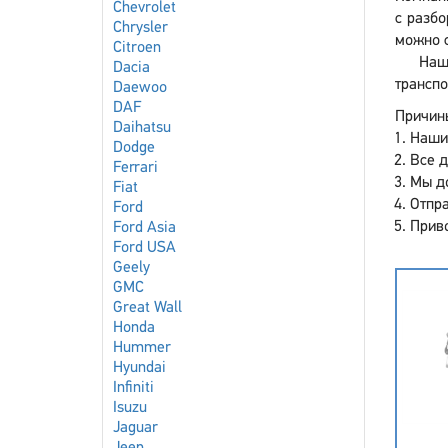
Chevrolet
с разбо
Chrysler
можно с
Citroen
Наша
Dacia
транспо
Daewoo
DAF
Причины
Daihatsu
Наши
Dodge
Все 
Ferrari
Мы до
Fiat
Отпра
Ford
Приво
Ford Asia
Ford USA
Geely
GMC
Great Wall
Honda
Hummer
Hyundai
Infiniti
Isuzu
Jaguar