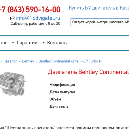
Купить БУ двигатель в Каз
+7 (843) 590-16-00
info@16dvigatel.ru
Call-центр работает с 8 до 20
тво
Гарантии
Контакты
Каталог
Bentley
Bentley Continental купе
6.7 Turbo R
Двигатель Bentley Continental
Модификация
Даты выпуска
Объем
Двигатель
я "Шестнадцать двигатель" является прямым продавцом двигателе