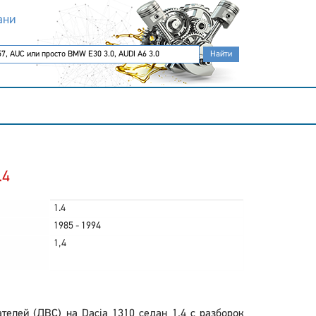
ани
.4
1.4
1985 - 1994
1,4
елей (ДВС) на Dacia 1310 седан 1.4 с разборок