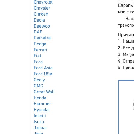
Chevrolet
Европы 
Chrysler
или с г
Citroen
Наш
Dacia
транспо
Daewoo
DAF
Причины
Daihatsu
Наши
Dodge
Все 
Ferrari
Мы до
Fiat
Отпра
Ford
Приво
Ford Asia
Ford USA
Geely
GMC
Great Wall
Honda
Hummer
Hyundai
Infiniti
Isuzu
Jaguar