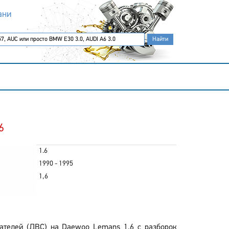
ани
6
1.6
1990 - 1995
1,6
ателей (ДВС) на Daewoo Lemans 1.6 с разборок