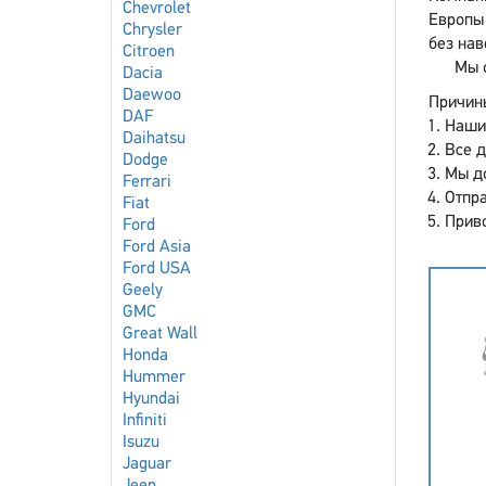
Chevrolet
Европы 
Chrysler
без нав
Citroen
Мы 
Dacia
Daewoo
Причины
DAF
Наши
Daihatsu
Все 
Dodge
Мы до
Ferrari
Отпра
Fiat
Приво
Ford
Ford Asia
Ford USA
Geely
GMC
Great Wall
Honda
Hummer
Hyundai
Infiniti
Isuzu
Jaguar