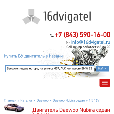
+7 (843) 590-16-00
info@16dvigatel.ru
Call-центр работает с 8 до 20
Купить БУ двигатель в Казани
Главная
Каталог
Daewoo
Daewoo Nubira седан
1.5 16V
Двигатель Daewoo Nubira седан