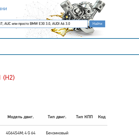
ани
 (H2)
Модель двиг.
Тип двиг.
Тип КПП
Код
4G64S4M; 4 G 64
Бензиновый