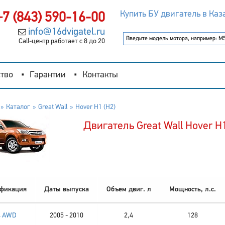
Купить БУ двигатель в Каз
+7 (843) 590-16-00
info@16dvigatel.ru
Call-центр работает с 8 до 20
тво
Гарантии
Контакты
Каталог
Great Wall
Hover H1 (H2)
Двигатель Great Wall Hover H1
фикация
Даты выпуска
Объем двиг. л
Мощность, л.с.
4 AWD
2005 - 2010
2,4
128