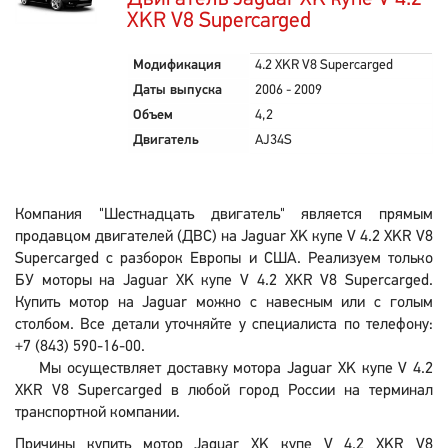
XKR V8 Supercarged
Модификация
4.2 XKR V8 Supercarged
Даты выпуска
2006 - 2009
Объем
4,2
Двигатель
AJ34S
Компания "Шестнадцать двигатель" является прямым
продавцом двигателей (ДВС) на Jaguar XK купе V 4.2 XKR V8
Supercarged с разборок Европы и США. Реализуем только
БУ моторы на Jaguar XK купе V 4.2 XKR V8 Supercarged.
Купить мотор на Jaguar можно с навесным или с голым
столбом. Все детали уточняйте у специалиста по телефону:
+7 (843) 590-16-00.
Мы осуществляет доставку мотора Jaguar XK купе V 4.2
XKR V8 Supercarged в любой город России на терминал
транспортной компании.
Причины купить мотор Jaguar XK купе V 4.2 XKR V8