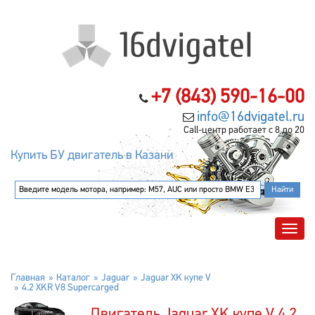
+7 (843) 590-16-00
info@16dvigatel.ru
Call-центр работает с 8 до 20
Купить БУ двигатель в Казани
Главная
Каталог
Jaguar
Jaguar XK купе V
4.2 XKR V8 Supercarged
Двигатель Jaguar XK купе V 4.2