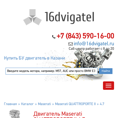
+7 (843) 590-16-00
info@16dvigatel.ru
Call-центр работает с 8 до 20
Купить БУ двигатель в Казани
Главная
Каталог
Maserati
Maserati QUATTROPORTE II
4.7
Двигатель Maserati