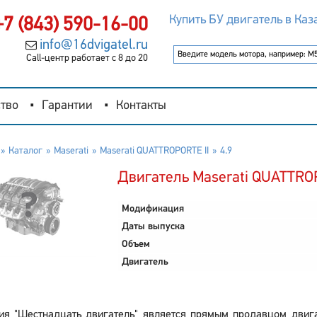
Купить БУ двигатель в Каз
+7 (843) 590-16-00
info@16dvigatel.ru
Call-центр работает с 8 до 20
тво
Гарантии
Контакты
Каталог
Maserati
Maserati QUATTROPORTE II
4.9
Двигатель Maserati QUATTROP
Модификация
Даты выпуска
Объем
Двигатель
ия "Шестнадцать двигатель" является прямым продавцом двига