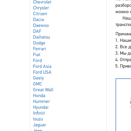
Chevrolet
разборо
Chrysler
можно с
Citroen
Наш
Dacia
транспо
Daewoo
DAF
Причины
Daihatsu
Наши
Dodge
Все 
Ferrari
Мы до
Fiat
Отпра
Ford
Приво
Ford Asia
Ford USA
Geely
GMC
Great Wall
Honda
Hummer
Hyundai
Infiniti
Isuzu
Jaguar