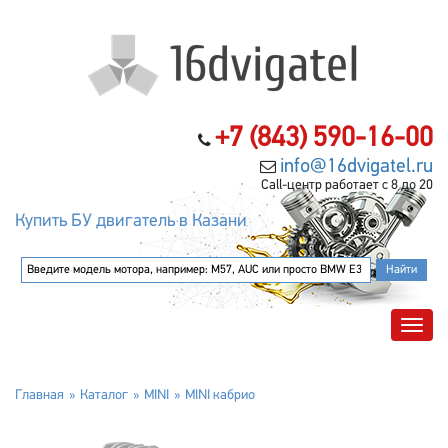
+7 (843) 590-16-00
info@16dvigatel.ru
Call-центр работает с 8 до 20
Купить БУ двигатель в Казани
Главная
Каталог
MINI
MINI кабрио