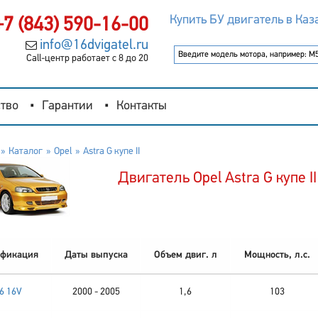
Купить БУ двигатель в Каз
+7 (843) 590-16-00
info@16dvigatel.ru
Call-центр работает с 8 до 20
тво
Гарантии
Контакты
Каталог
Opel
Astra G купе II
Двигатель Opel Astra G купе II
фикация
Даты выпуска
Объем двиг. л
Мощность, л.с.
.6 16V
2000 - 2005
1,6
103