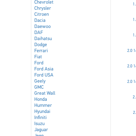
Chevrolet
1
Chrysler
Citroen
1
Dacia
Daewoo
DAF
1
Daihatsu
Dodge
Ferrari
2.0 
Fiat
Ford
2.0 
Ford Asia
Ford USA
Geely
2.0 
GMC
Great Wall
2
Honda
Hummer
Hyundai
2
Infiniti
Isuzu
Jaguar