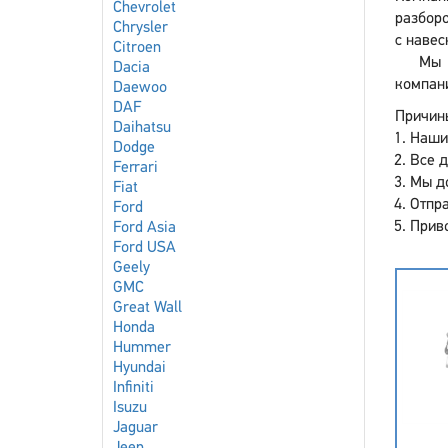
Chevrolet
разборо
Chrysler
с навес
Citroen
Мы 
Dacia
компан
Daewoo
DAF
Причины
Daihatsu
Наши
Dodge
Все 
Ferrari
Мы до
Fiat
Отпра
Ford
Приво
Ford Asia
Ford USA
Geely
GMC
Great Wall
Honda
Hummer
Hyundai
Infiniti
Isuzu
Jaguar