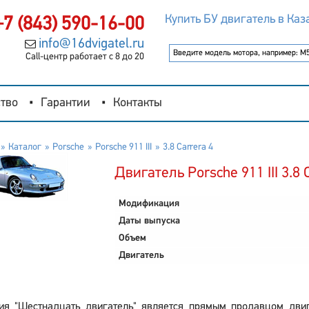
Купить БУ двигатель в Каз
+7 (843) 590-16-00
info@16dvigatel.ru
Call-центр работает с 8 до 20
тво
Гарантии
Контакты
Каталог
Porsche
Porsche 911 III
3.8 Carrera 4
Двигатель Porsche 911 III 3.8 
Модификация
Даты выпуска
Объем
Двигатель
ия "Шестнадцать двигатель" является прямым продавцом двигат