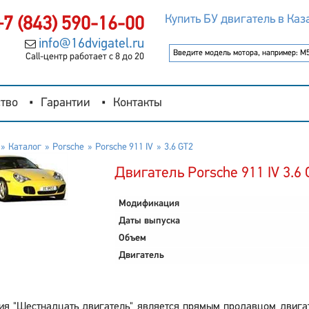
Купить БУ двигатель в Каз
+7 (843) 590-16-00
info@16dvigatel.ru
Call-центр работает с 8 до 20
тво
Гарантии
Контакты
Каталог
Porsche
Porsche 911 IV
3.6 GT2
Двигатель Porsche 911 IV 3.6 
Модификация
Даты выпуска
Объем
Двигатель
я "Шестнадцать двигатель" является прямым продавцом двигате