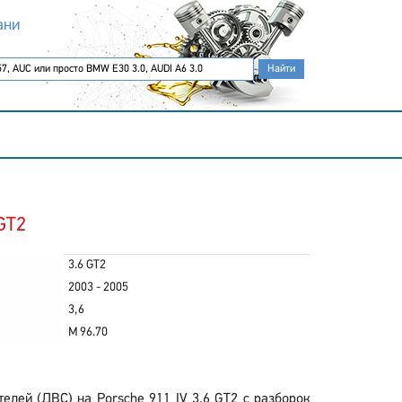
ани
GT2
3.6 GT2
2003 - 2005
3,6
M 96.70
лей (ДВС) на Porsche 911 IV 3.6 GT2 с разборок