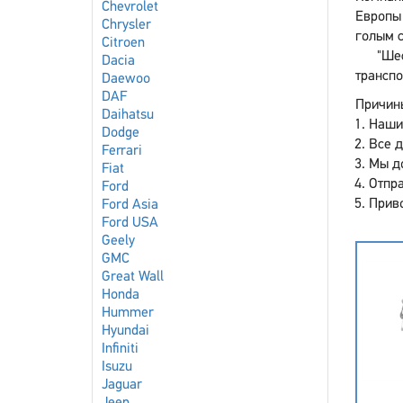
Chevrolet
Европы 
Chrysler
голым с
Citroen
"Ше
Dacia
транспо
Daewoo
DAF
Причины
Daihatsu
Наши
Dodge
Все 
Ferrari
Мы до
Fiat
Отпра
Ford
Приво
Ford Asia
Ford USA
Geely
GMC
Great Wall
Honda
Hummer
Hyundai
Infiniti
Isuzu
Jaguar