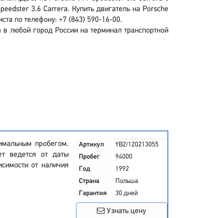
edster 3.6 Carrera. Купить двигатель на Porsche
та по телефону: +7 (843) 590-16-00.
a в любой город России на терминал транспортной
имальным пробегом.
Артикул
YB2/120213055
ет ведется от даты
Пробег
94000
исимости от наличия
Год
1992
Страна
Польша
Гарантия
30 дней
Узнать цену