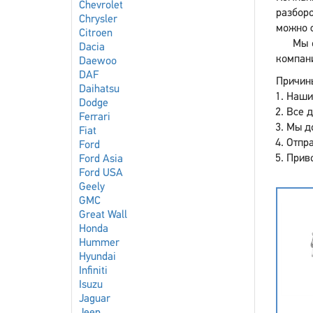
Chevrolet
разборо
Chrysler
можно с
Citroen
Мы 
Dacia
компан
Daewoo
DAF
Причины
Daihatsu
Наши
Dodge
Все 
Ferrari
Мы до
Fiat
Отпра
Ford
Приво
Ford Asia
Ford USA
Geely
GMC
Great Wall
Honda
Hummer
Hyundai
Infiniti
Isuzu
Jaguar