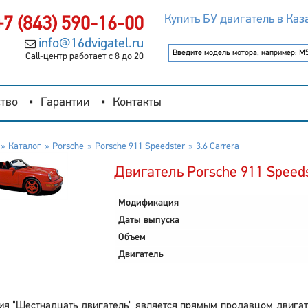
Купить БУ двигатель в Каз
+7 (843) 590-16-00
info@16dvigatel.ru
Call-центр работает с 8 до 20
тво
Гарантии
Контакты
Каталог
Porsche
Porsche 911 Speedster
3.6 Carrera
Двигатель Porsche 911 Speedst
Модификация
Даты выпуска
Объем
Двигатель
я "Шестнадцать двигатель" является прямым продавцом двигател