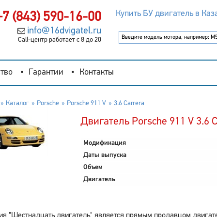
Купить БУ двигатель в Каз
+7 (843) 590-16-00
info@16dvigatel.ru
Call-центр работает с 8 до 20
тво
Гарантии
Контакты
Каталог
Porsche
Porsche 911 V
3.6 Carrera
Двигатель Porsche 911 V 3.6 C
Модификация
Даты выпуска
Объем
Двигатель
я "Шестнадцать двигатель" является прямым продавцом двигателе