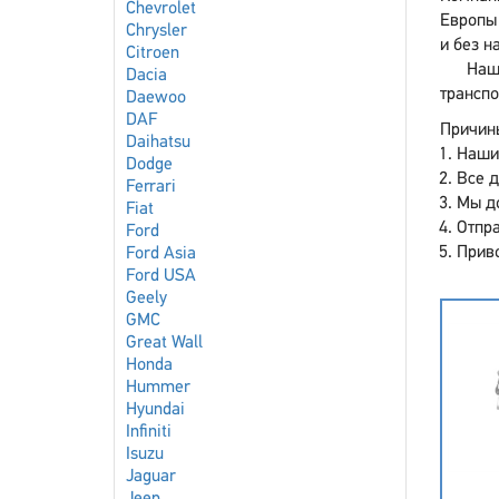
Chevrolet
Европы 
Chrysler
и без н
Citroen
Наш
Dacia
транспо
Daewoo
DAF
Причины
Daihatsu
Наши
Dodge
Все 
Ferrari
Мы до
Fiat
Отпра
Ford
Приво
Ford Asia
Ford USA
Geely
GMC
Great Wall
Honda
Hummer
Hyundai
Infiniti
Isuzu
Jaguar