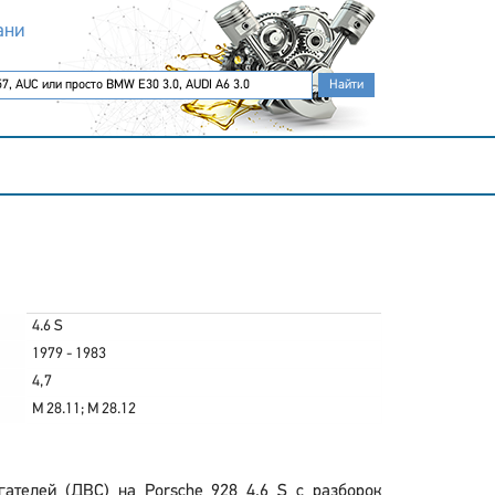
ани
4.6 S
1979 - 1983
4,7
M 28.11; M 28.12
ателей (ДВС) на Porsche 928 4.6 S с разборок