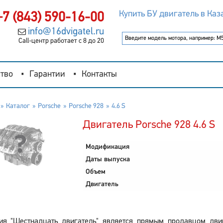
Купить БУ двигатель в Каз
+7 (843) 590-16-00
info@16dvigatel.ru
Call-центр работает с 8 до 20
тво
Гарантии
Контакты
Каталог
Porsche
Porsche 928
4.6 S
Двигатель Porsche 928 4.6 S
Модификация
Даты выпуска
Объем
Двигатель
ия "Шестнадцать двигатель" является прямым продавцом двиг