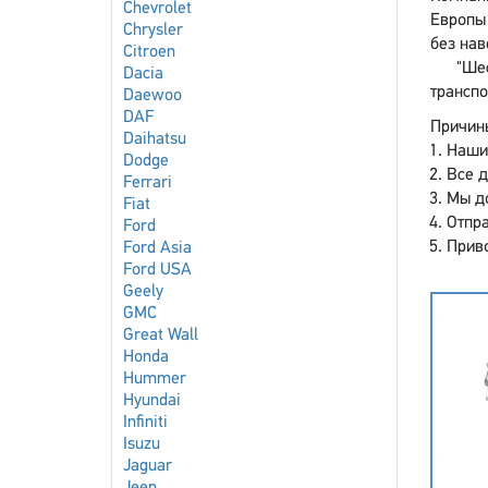
Chevrolet
Европы 
Chrysler
без нав
Citroen
"Ше
Dacia
транспо
Daewoo
DAF
Причины
Daihatsu
Наши
Dodge
Все 
Ferrari
Мы до
Fiat
Отпра
Ford
Приво
Ford Asia
Ford USA
Geely
GMC
Great Wall
Honda
Hummer
Hyundai
Infiniti
Isuzu
Jaguar