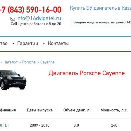
Купить БУ двигатель в Каз
+7 (843) 590-16-00
info@16dvigatel.ru
Call-центр работает с 8 до 20
тво
Гарантии
Контакты
Каталог
Porsche
Cayenne
Двигатель Porsche Cayenne
фикация
Даты выпуска
Объем двиг. л
Мощность, л.с.
.0 TDI
2009 - 2010
3,0
240