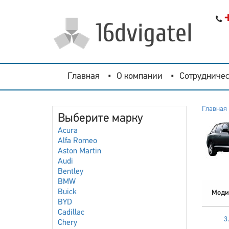
Главная
О компании
Сотрудничес
Главная
Выберите марку
Acura
Alfa Romeo
Aston Martin
Audi
Bentley
BMW
Buick
Моди
BYD
Cadillac
3
Chery