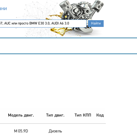
ани
Модель двиг.
Тип двиг.
Тип КПП
Код
M 05.9D
Дизель