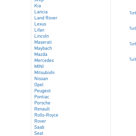
Jeep
Kia
Lancia
Tur
Land Rover
Lexus
Tur
Lifan
Lincoln
Maserati
Tur
Maybach
Mazda
Tur
Mercedes
MINI
Mitsubishi
Nissan
Opel
Peugeot
Pontiac
Porsche
Renault
Rolls-Royce
Rover
Saab
Seat