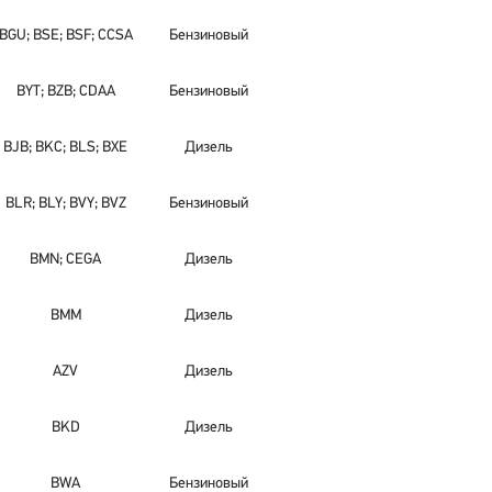
BGU; BSE; BSF; CCSA
Бензиновый
BYT; BZB; CDAA
Бензиновый
BJB; BKC; BLS; BXE
Дизель
BLR; BLY; BVY; BVZ
Бензиновый
BMN; CEGA
Дизель
BMM
Дизель
AZV
Дизель
BKD
Дизель
BWA
Бензиновый