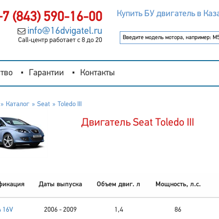
Купить БУ двигатель в Каз
+7 (843) 590-16-00
info@16dvigatel.ru
Call-центр работает с 8 до 20
тво
Гарантии
Контакты
Каталог
Seat
Toledo III
Двигатель Seat Toledo III
фикация
Даты выпуска
Объем двиг. л
Мощность, л.с.
4 16V
2006 - 2009
1,4
86