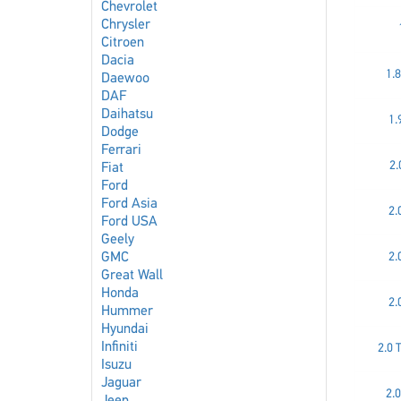
Chevrolet
Chrysler
Citroen
Dacia
1.8
Daewoo
DAF
Daihatsu
1.
Dodge
Ferrari
2.
Fiat
Ford
Ford Asia
2.
Ford USA
Geely
GMC
2.
Great Wall
Honda
2.
Hummer
Hyundai
Infiniti
2.0 
Isuzu
Jaguar
2.0