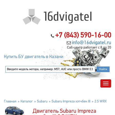
+7 (843) 590-16-00
info@16dvigatel.ru
Call-центр работает с 8 до 20
Купить БУ двигатель в Казани
Главная
Каталог
Subaru
Subaru Impreza хэтчбек III
2.5 WRX
Двигатель Subaru Impreza