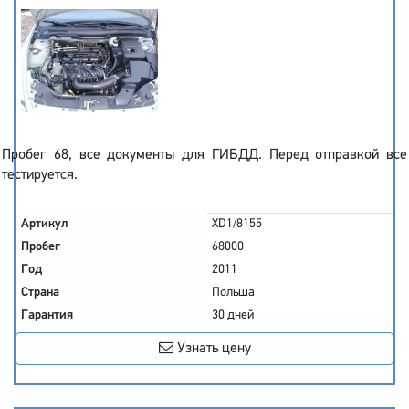
Пробег 68, все документы для ГИБДД. Перед отправкой все
тестируется.
Артикул
XD1/8155
Пробег
68000
Год
2011
Страна
Польша
Гарантия
30 дней
Узнать цену