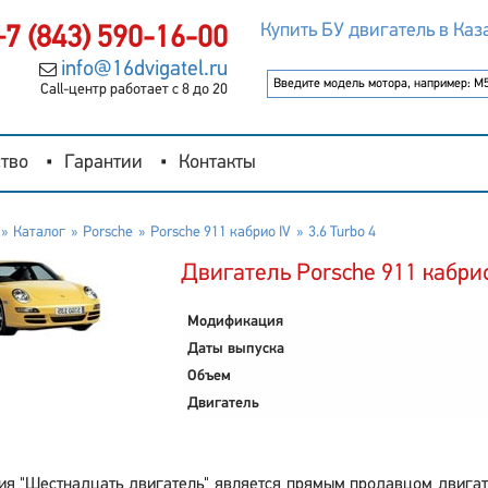
Купить БУ двигатель в Каз
+7 (843) 590-16-00
info@16dvigatel.ru
Call-центр работает с 8 до 20
тво
Гарантии
Контакты
Каталог
Porsche
Porsche 911 кабрио IV
3.6 Turbo 4
Двигатель Porsche 911 кабрио 
Модификация
Даты выпуска
Объем
Двигатель
я "Шестнадцать двигатель" является прямым продавцом двигател