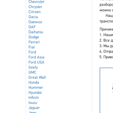
Chevrolet
разборо
Chrysler
можно с
Citroen
Наш
Dacia
транспо
Daewoo
DAF
Причины
Daihatsu
Наши
Dodge
Все 
Ferrari
Мы до
Fiat
Отпра
Ford
Приво
Ford Asia
Ford USA
Geely
GMC
Great Wall
Honda
Hummer
Hyundai
Infiniti
Isuzu
Jaguar